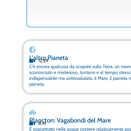
L'altro Pianeta
12:59
C’è ancora qualcosa da scoprire sulla Terra, un mo
sconosciuto e misterioso, lontano e al tempo stesso
indispensabile ma sottovalutato: il Mare, il pianeta 
pianeta.
Plancton: Vagabondi del Mare
8:41
È soprattutto nelle acque costiere relativamente po