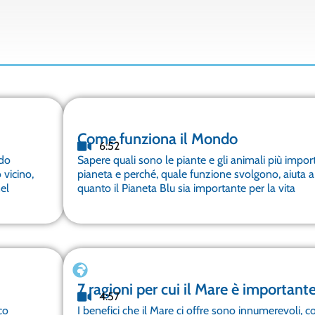
Come funziona il Mondo
6:52
ndo
Sapere quali sono le piante e gli animali più import
 vicino,
pianeta e perché, quale funzione svolgono, aiuta a
nel
quanto il Pianeta Blu sia importante per la vita
7 ragioni per cui il Mare è important
4:57
co
I benefici che il Mare ci offre sono innumerevoli, 