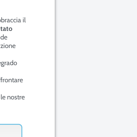
braccia il
itato
ide
azione
degrado
ffrontare
le nostre