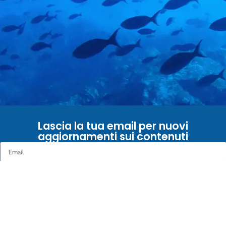
Lascia la tua email per nuovi
aggiornamenti sui contenuti
Inviando il messaggio dichiaro di aver letto INFORMATIVA PRIVACY ai sensi
dell'art. 13 del Regolamento Europeo (UE) n. 679/2016
INVIA